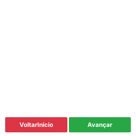
VoltarInicio
Avançar