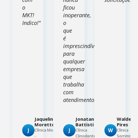
o
ficou
MKT!
inoperante,
Indico!"
o
que
é
imprescindível
para
qualquer
empresa
que
trabalha
com
atendimento."
Jaqueline
Jonatan
Waldema
Moretto
Battisti
Pires
J
J
W
Clínica Moretto
Clínica
Clínica
-
Clinodente -
Sorrimix -