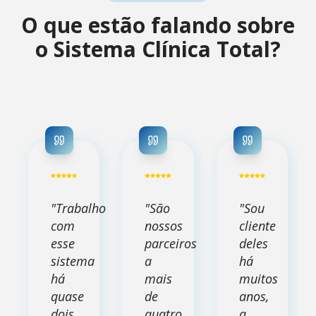
O que estão falando sobre
o Sistema Clínica Total?
"Trabalho
"São
"Sou
com
nossos
cliente
esse
parceiros
deles
sistema
a
há
há
mais
muitos
quase
de
anos,
dois
quatro
a