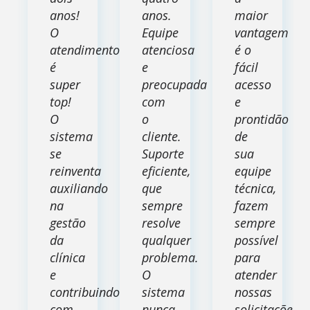
anos!
anos.
maior
O
Equipe
vantagem
atendimento
atenciosa
é o
é
e
fácil
super
preocupada
acesso
top!
com
e
O
o
prontidão
sistema
cliente.
de
se
Suporte
sua
reinventa
eficiente,
equipe
auxiliando
que
técnica,
na
sempre
fazem
gestão
resolve
sempre
da
qualquer
possível
clínica
problema.
para
e
O
atender
contribuindo
sistema
nossas
com
nunca
solicitações."