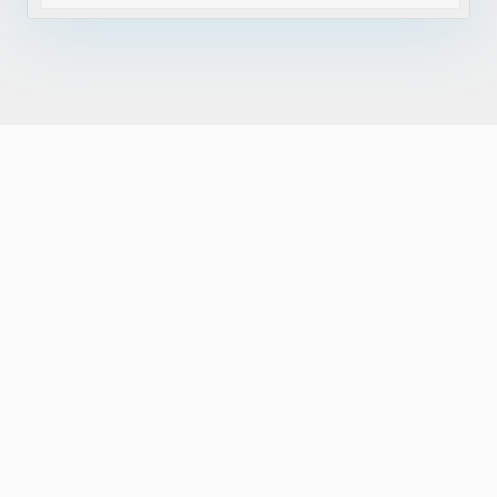
Painel de Indicadores da Rede
Tenha visão estratégica da performance
toda a rede.
Atendimentos totais